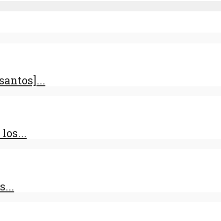
antos]...
los...
...