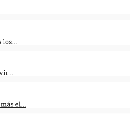
los...
ir...
más el...