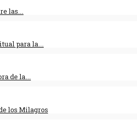
e las...
ual para la...
a de la...
e los Milagros