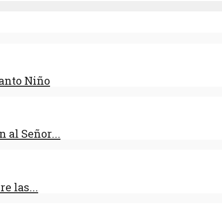
Santo Niño
 al Señor...
e las...