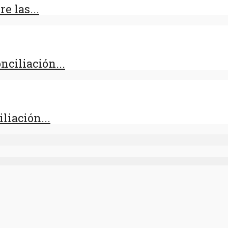
e las...
nciliación...
liación...