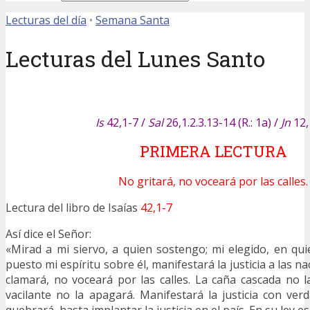
Lecturas del día
•
Semana Santa
Lecturas del Lunes Santo
Is
42,1-7 /
Sal
26,1.2.3.13-14 (R.: 1a) /
Jn
12,
PRIMERA LECTURA
No gritará, no voceará por las calles.
Lectura del libro de Isaías
42,1-7
Así dice el Señor:
«Mirad a mi siervo, a quien sostengo; mi elegido, en q
puesto mi espíritu sobre él, manifestará la justicia a las n
clamará, no voceará por las calles. La caña cascada no 
vacilante no la apagará. Manifestará la justicia con verd