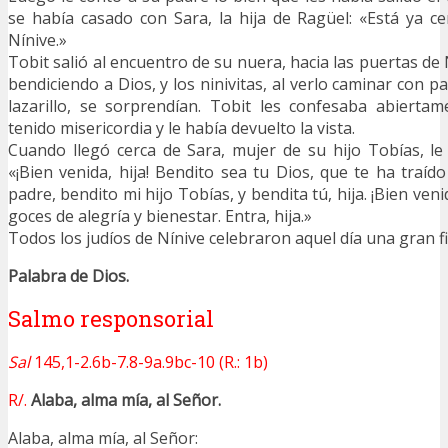
se había casado con Sara, la hija de Ragüel: «Está ya ce
Nínive.»
Tobit salió al encuentro de su nuera, hacia las puertas de 
bendiciendo a Dios, y los ninivitas, al verlo caminar con p
lazarillo, se sorprendían. Tobit les confesaba abierta
tenido misericordia y le había devuelto la vista.
Cuando llegó cerca de Sara, mujer de su hijo Tobías, le
«¡Bien venida, hija! Bendito sea tu Dios, que te ha traíd
padre, bendito mi hijo Tobías, y bendita tú, hija. ¡Bien ven
goces de alegría y bienestar. Entra, hija.»
Todos los judíos de Nínive celebraron aquel día una gran fi
Palabra de Dios.
Salmo responsorial
Sal
145,1-2.6b-7.8-9a.9bc-10 (R.: 1b)
R/.
Alaba, alma mía, al Señor.
Alaba, alma mía, al Señor: