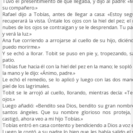
Tuvo el presentimiento de que llegaba, y dijo al padre: «M
su compañero.»
Rafael dijo a Tobías, antes de llegar a casa: «Estoy s
recuperará la vista. Úntale los ojos con la hiel del pez; e
nubes de los ojos se contraigan y se le desprendan. Tu pa
y verá la luz.»
Ana fue corriendo a arrojarse al cuello de su hijo, diciénd
puedo morirme.»
Y se echó a llorar. Tobit se puso en pie y, tropezando, s
patio.
Tobías fue hacia él con la hiel del pez en la mano; le sopló
la mano y le dijo: «Ánimo, padre.»
Le echó el remedio, se lo aplicó y luego con las dos ma
piel de los lagrimales.
Tobit se le arrojó al cuello, llorando, mientras decía: «Te
ojos.»
Luego añadió: «Bendito sea Dios, bendito su gran nombr
santos ángeles. Que su nombre glorioso nos proteja,
castigó, ahora veo a mi hijo Tobías.»
Tobías entró en casa contento y bendiciendo a Dios a voz e
Luego le contó a su padre lo bien que les había salido el vi