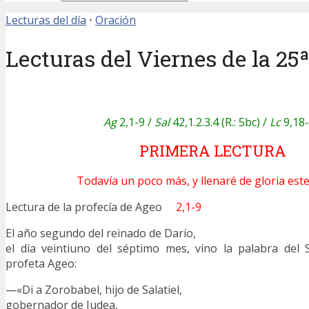
Lecturas del día
•
Oración
Lecturas del Viernes de la 25
Ag
2,1-9 /
Sal
42,1.2.3.4 (R.: 5bc) /
Lc
9,18
PRIMERA LECTURA
Todavía un poco más, y llenaré de gloria est
Lectura de la profecía de Ageo
2,1-9
El año segundo del reinado de Darío,
el día veintiuno del séptimo mes, vino la palabra del
profeta Ageo:
—«Di a Zorobabel, hijo de Salatiel,
gobernador de Judea,