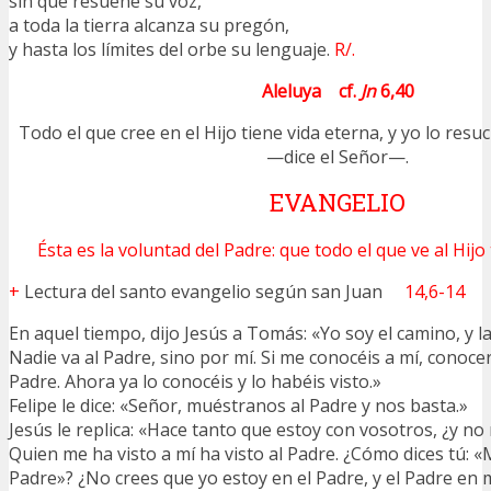
sin que resuene su voz,
a toda la tierra alcanza su pregón,
y hasta los límites del orbe su lenguaje.
R/.
Aleluya cf.
Jn
6,40
Todo el que cree en el Hijo tiene vida eterna, y yo lo resuc
—dice el Señor—.
EVANGELIO
Ésta es la voluntad del Padre: que todo el que ve al Hijo
+
Lectura del santo evangelio según san Juan
14,6-14
En aquel tiempo, dijo Jesús a Tomás: «Yo soy el camino, y la 
Nadie va al Padre, sino por mí. Si me conocéis a mí, conoce
Padre. Ahora ya lo conocéis y lo habéis visto.»
Felipe le dice: «Señor, muéstranos al Padre y nos basta.»
Jesús le replica: «Hace tanto que estoy con vosotros, ¿y no
Quien me ha visto a mí ha visto al Padre. ¿Cómo dices tú: 
Padre»? ¿No crees que yo estoy en el Padre, y el Padre en 