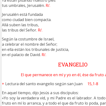
Ya están pisando nuestro pies
tus umbrales, Jerusalén.
R/.
Jerusalén está fundada
como ciudad bien compacta.
Allá suben las tribus,
las tribus del Señor.
R/.
Según la costumbre de Israel,
a celebrar el nombre del Señor;
en ella están los tribunales de justicia,
en el palacio de David.
R/.
EVANGELIO
El que permanece en mí y yo en él, ése da fruto
+
Lectura del santo evangelio según san Juan
15,1-8
En aquel tiempo, dijo Jesús a sus discípulos:
«Yo soy la verdadera vid, y mi Padre es el labrador. A to
fruto en mí lo arranca, y a todo el que da fruto lo poda, pa