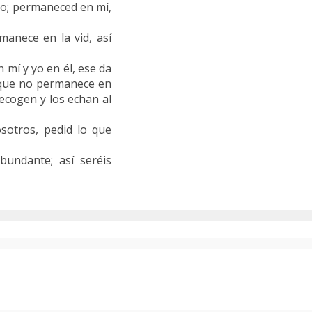
do; permaneced en mí,
manece en la vid, así
 mí y yo en él, ese da
l que no permanece en
recogen y los echan al
sotros, pedid lo que
bundante; así seréis