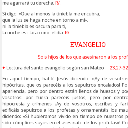
me agarrará tu derecha.
R/.
Si digo: «Que al menos la tiniebla me encubra,
que la luz se haga noche en torno a mí»,
ni la tiniebla es oscura para ti,
la noche es clara como el día.
R/.
EVANGELIO
Sois hijos de los que asesinaron a los prof
+
Lectura del santo evangelio según san Mateo
23,27-32
En aquel tiempo, habló Jesús diciendo: «¡Ay de vosotros
hipócritas, que os parecéis a los sepulcros encalados! P
apariencia, pero por dentro están llenos de huesos y p
vosotros: por fuera parecéis justos, pero por dentro
hipocresía y crímenes. ¡Ay de vosotros, escribas y far
edificáis sepulcros a los profetas y ornamentáis los mau
diciendo: «Si hubiéramos vivido en tiempo de nuestros 
sido cómplices suyos en el asesinato de los profetas»! Co