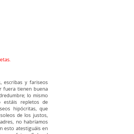
etas.
, escribas y fariseos
or fuera tienen buena
odredumbre; lo mismo
 estáis repletos de
iseos hipócritas, que
soleos de los justos,
padres, no habríamos
n esto atestiguáis en