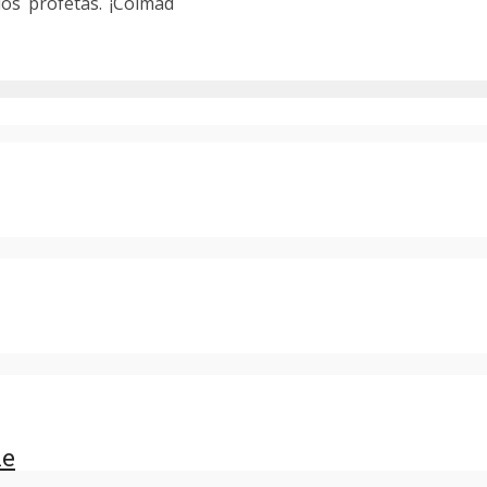
los profetas. ¡Colmad
he