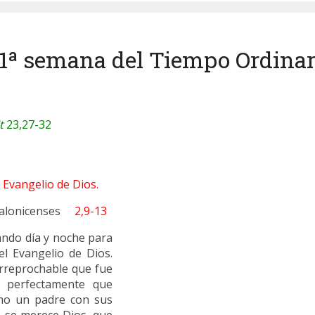
21ª semana del Tiempo Ordinari
t
23,27-32
Evangelio de Dios.
Tesalonicenses
2,9-13
ando día y noche para
l Evangelio de Dios.
 irreprochable que fue
s perfectamente que
mo un padre con sus