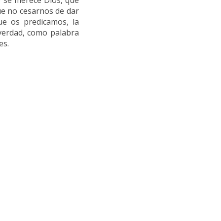
o se merece Dios, que
que no cesarnos de dar
que os predicamos, la
 verdad, como palabra
es.