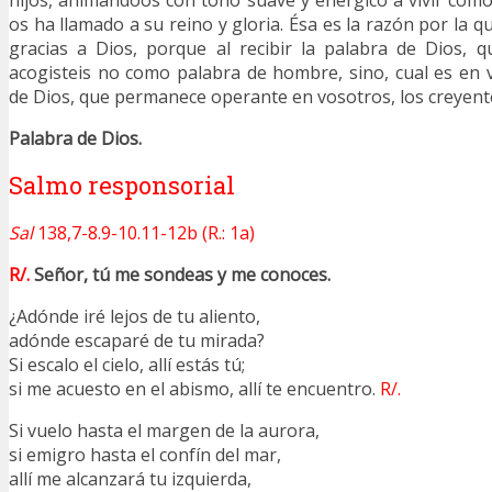
hijos, animándoos con tono suave y enérgico a vivir com
os ha llamado a su reino y gloria. Ésa es la razón por la 
gracias a Dios, porque al recibir la palabra de Dios, 
acogisteis no como palabra de hombre, sino, cual es en
de Dios, que permanece operante en vosotros, los creyent
Palabra de Dios.
Salmo responsorial
Sal
138,7-8.9-10.11-12b (R.: 1a)
R/.
Señor, tú me sondeas y me conoces.
¿Adónde iré lejos de tu aliento,
adónde escaparé de tu mirada?
Si escalo el cielo, allí estás tú;
si me acuesto en el abismo, allí te encuentro.
R/.
Si vuelo hasta el margen de la aurora,
si emigro hasta el confín del mar,
allí me alcanzará tu izquierda,