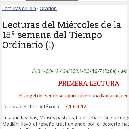
Lecturas del día
•
Oración
Lecturas del Miércoles de la
15ª semana del Tiempo
Ordinario (I)
Éx
3,1-6.9-12 /
Sal
102,1-2.3-4.6-7 (R.: 8a) /
Mt
1
PRIMERA LECTURA
El ángel del Señor se apareció en una llamarada ent
Lectura del libro del Éxodo
3,1-6.9-12
En aquellos días, Moisés pastoreaba el rebaño de su suegr
Madián; llevó el rebaño trashumando por el desierto has