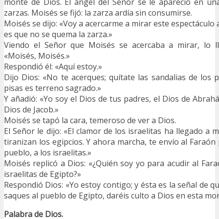
monte de Dios. El ángel del Señor se le apareció en un
zarzas. Moisés se fijó: la zarza ardía sin consumirse.
Moisés se dijo: «Voy a acercarme a mirar este espectáculo
es que no se quema la zarza.»
Viendo el Señor que Moisés se acercaba a mirar, lo l
«Moisés, Moisés.»
Respondió él: «Aquí estoy.»
Dijo Dios: «No te acerques; quítate las sandalias de los p
pisas es terreno sagrado.»
Y añadió: «Yo soy el Dios de tus padres, el Dios de Abrahán
Dios de Jacob.»
Moisés se tapó la cara, temeroso de ver a Dios.
El Señor le dijo: «El clamor de los israelitas ha llegado a 
tiranizan los egipcios. Y ahora marcha, te envío al Faraó
pueblo, a los israelitas.»
Moisés replicó a Dios: «¿Quién soy yo para acudir al Fara
israelitas de Egipto?»
Respondió Dios: «Yo estoy contigo; y ésta es la señal de q
saques al pueblo de Egipto, daréis culto a Dios en esta mo
Palabra de Dios.