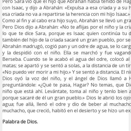
Pero Sara vio que el hijo que Abrahán había tenido de Hag
con Isaac, y dijo a Abrahán: «Expulsa a esa criada y a su h
esa criada no va a repartirse la herencia con mi hijo Isaac.»
Como al fin y al cabo era hijo suyo, Abrahán se llevó un gr
Pero Dios dijo a Abrahán: «No te aflijas por el niño y la c
lo que te dice Sara, porque es Isaac quien continúa tu
también del hijo de la criada sacaré un gran pueblo, por s
Abrahán madrugó, cogió pan y un odre de agua, se lo ca
y la despidió con el niño. Ella se marchó y fue vagand
Berseba. Cuando se le acabó el agua del odre, colocó a
matas; se apartó y se sentó a solas, a la distancia de un ti
«No puedo ver morir a mi hijo.» Y se sentó a distancia. El ni
Dios oyó la voz del niño, y el ángel de Dios llamó a H
preguntándole: «¿Qué te pasa, Hagar? No temas, que Dio
niño que está ahí. Levántate, toma al niño y tenlo bien
porque sacaré de él un gran pueblo.» Dios le abrió los ojo
agua; fue allá, llenó el odre y dio de beber al muchach
muchacho, que creció, habitó en el desierto y se hizo un e
Palabra de Dios.