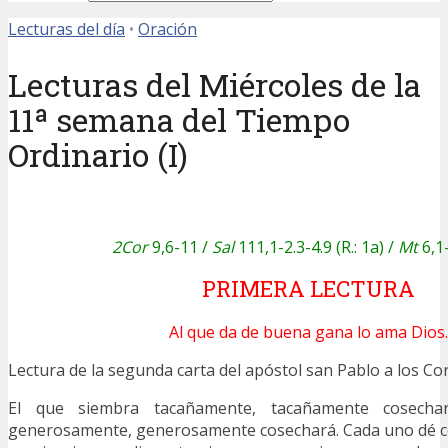
Lecturas del día
•
Oración
Lecturas del Miércoles de la
11ª semana del Tiempo
Ordinario (I)
2Cor
9,6-11 /
Sal
111,1-2.3-4.9 (R.: 1a)
/
Mt
6,1
PRIMERA LECTURA
Al que da de buena gana lo ama Dios.
Lectura de la segunda carta del apóstol san Pablo a los 
El que siembra tacañamente, tacañamente cosecha
generosamente, generosamente cosechará. Cada uno dé c