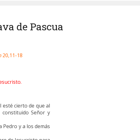
tava de Pascua
n
20,11-18
sucristo.
l esté cierto de que al
a constituido Señor y
a Pedro y a los demás