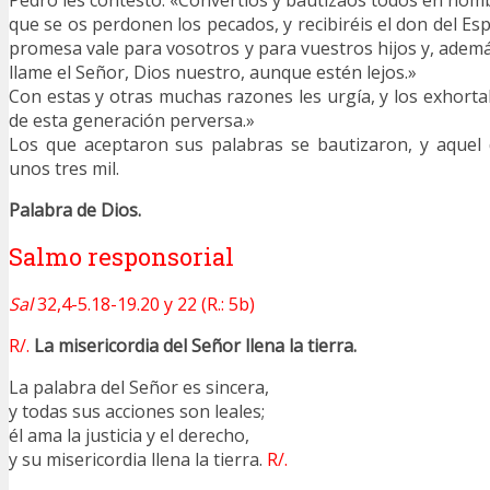
Pedro les contestó: «Convertíos y bautizaos todos en nomb
que se os perdonen los pecados, y recibiréis el don del Esp
promesa vale para vosotros y para vuestros hijos y, ademá
llame el Señor, Dios nuestro, aunque estén lejos.»
Con estas y otras muchas razones les urgía, y los exhorta
de esta generación perversa.»
Los que aceptaron sus palabras se bautizaron, y aquel 
unos tres mil.
Palabra de Dios.
Salmo responsorial
Sal
32,4-5.18-19.20 y 22 (R.: 5b)
R/.
La misericordia del Señor llena la tierra.
La palabra del Señor es sincera,
y todas sus acciones son leales;
él ama la justicia y el derecho,
y su misericordia llena la tierra.
R/.