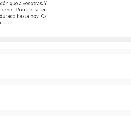
Sidón que a vosotras. Y
nfierno. Porque si en
 durado hasta hoy. Os
 a ti.»