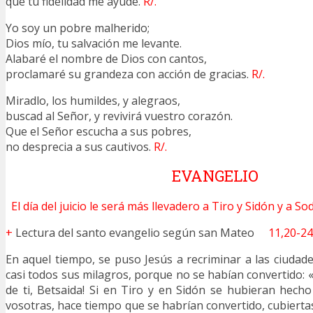
que tu fidelidad me ayude.
R/.
Yo soy un pobre malherido;
Dios mío, tu salvación me levante.
Alabaré el nombre de Dios con cantos,
proclamaré su grandeza con acción de gracias.
R/.
Miradlo, los humildes, y alegraos,
buscad al Señor, y revivirá vuestro corazón.
Que el Señor escucha a sus pobres,
no desprecia a sus cautivos.
R/.
EVANGELIO
El día del juicio le será más llevadero a Tiro y Sidón y a 
+
Lectura del santo evangelio según san Mateo
11,20-24
En aquel tiempo, se puso Jesús a recriminar a las ciuda
casi todos sus milagros, porque no se habían convertido: «¡
de ti, Betsaida! Si en Tiro y en Sidón se hubieran hech
vosotras, hace tiempo que se habrían convertido, cubiertas