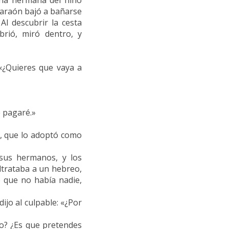
 Una hermana del niño
 Faraón bajó a bañarse
 Al descubrir la cesta
brió, miró dentro, y
 «¿Quieres que vaya a
te pagaré.»
ón, que lo adoptó como
sus hermanos, y los
ltrataba a un hebreo,
o que no había nadie,
dijo al culpable: «¿Por
ro? ¿Es que pretendes