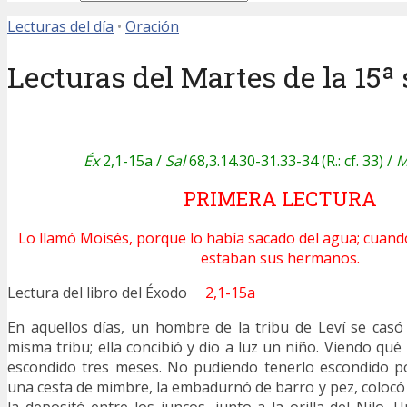
Lecturas del día
•
Oración
Lecturas del Martes de la 15ª
Éx
2,1-15a /
Sal
68,3.14.30-31.33-34 (R.: cf. 33) /
M
PRIMERA LECTURA
Lo llamó Moisés, porque lo había sacado del agua; cuand
estaban sus hermanos.
Lectura del libro del Éxodo
2,1-15a
En aquellos días, un hombre de la tribu de Leví se cas
misma tribu; ella concibió y dio a luz un niño. Viendo qu
escondido tres meses. No pudiendo tenerlo escondido 
una cesta de mimbre, la embadurnó de barro y pez, colocó en