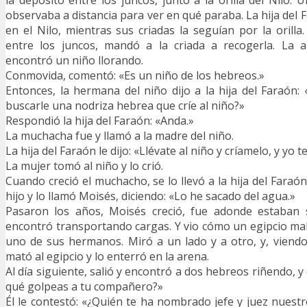
la depositó entre los juncos, junto a la orilla del Nilo.
observaba a distancia para ver en qué paraba. La hija del
en el Nilo, mientras sus criadas la seguían por la orilla.
entre los juncos, mandó a la criada a recogerla. La a
encontró un niño llorando.
Conmovida, comentó: «Es un niño de los hebreos.»
Entonces, la hermana del niño dijo a la hija del Faraón:
buscarle una nodriza hebrea que críe al niño?»
Respondió la hija del Faraón: «Anda.»
La muchacha fue y llamó a la madre del niño.
La hija del Faraón le dijo: «Llévate al niño y críamelo, y yo 
La mujer tomó al niño y lo crió.
Cuando creció el muchacho, se lo llevó a la hija del Fara
hijo y lo llamó Moisés, diciendo: «Lo he sacado del agua.»
Pasaron los años, Moisés creció, fue adonde estaban 
encontró transportando cargas. Y vio cómo un egipcio ma
uno de sus hermanos. Miró a un lado y a otro, y, viend
mató al egipcio y lo enterró en la arena.
Al día siguiente, salió y encontró a dos hebreos riñendo, y 
qué golpeas a tu compañero?»
Él le contestó: «¿Quién te ha nombrado jefe y juez nuest