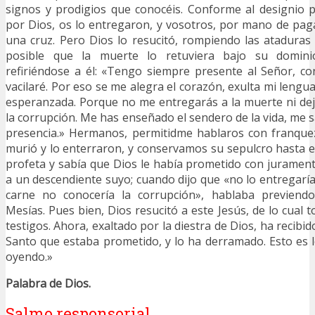
signos y prodigios que conocéis. Conforme al designio 
por Dios, os lo entregaron, y vosotros, por mano de pag
una cruz. Pero Dios lo resucitó, rompiendo las ataduras
posible que la muerte lo retuviera bajo su domini
refiriéndose a él: «Tengo siempre presente al Señor, c
vacilaré. Por eso se me alegra el corazón, exulta mi lengu
esperanzada. Porque no me entregarás a la muerte ni deja
la corrupción. Me has enseñado el sendero de la vida, me 
presencia.» Hermanos, permitidme hablaros con franquez
murió y lo enterraron, y conservamos su sepulcro hasta el
profeta y sabía que Dios le había prometido con juramen
a un descendiente suyo; cuando dijo que «no lo entregaría
carne no conocería la corrupción», hablaba previendo
Mesías. Pues bien, Dios resucitó a este Jesús, de lo cual
testigos. Ahora, exaltado por la diestra de Dios, ha recibid
Santo que estaba prometido, y lo ha derramado. Esto es l
oyendo.»
Palabra de Dios.
Salmo responsorial