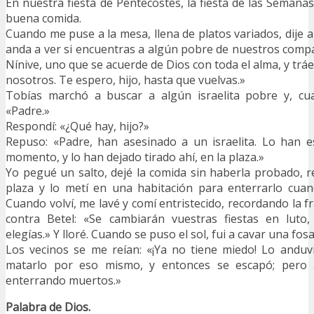
En nuestra fiesta de Pentecostés, la fiesta de las Seman
buena comida.
Cuando me puse a la mesa, llena de platos variados, dije a 
anda a ver si encuentras a algún pobre de nuestros comp
Nínive, uno que se acuerde de Dios con toda el alma, y tr
nosotros. Te espero, hijo, hasta que vuelvas.»
Tobías marchó a buscar a algún israelita pobre y, cua
«Padre.»
Respondí: «¿Qué hay, hijo?»
Repuso: «Padre, han asesinado a un israelita. Lo han 
momento, y lo han dejado tirado ahí, en la plaza.»
Yo pegué un salto, dejé la comida sin haberla probado, re
plaza y lo metí en una habitación para enterrarlo cuan
Cuando volví, me lavé y comí entristecido, recordando la 
contra Betel: «Se cambiarán vuestras fiestas en luto
elegías.» Y lloré. Cuando se puso el sol, fui a cavar una fosa
Los vecinos se me reían: «¡Ya no tiene miedo! Lo andu
matarlo por eso mismo, y entonces se escapó; pero a
enterrando muertos.»
Palabra de Dios.