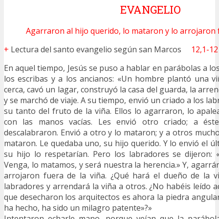
EVANGELIO
Agarraron al hijo querido, lo mataron y lo arrojaron f
+
Lectura del santo evangelio según san Marcos
12,1-12
En aquel tiempo, Jesús se puso a hablar en parábolas a lo
los escribas y a los ancianos: «Un hombre plantó una v
cerca, cavó un lagar, construyó la casa del guarda, la arr
y se marchó de viaje. A su tiempo, envió un criado a los lab
su tanto del fruto de la viña. Ellos lo agarraron, lo apal
con las manos vacías. Les envió otro criado; a éste
descalabraron. Envió a otro y lo mataron; y a otros mucho
mataron. Le quedaba uno, su hijo querido. Y lo envió el ú
su hijo lo respetarían. Pero los labradores se dijeron: 
Venga, lo matamos, y será nuestra la herencia.» Y, agarrá
arrojaron fuera de la viña. ¿Qué hará el dueño de la v
labradores y arrendará la viña a otros. ¿No habéis leído a
que desecharon los arquitectos es ahora la piedra angular
ha hecho, ha sido un milagro patente»?»
Intentaron echarle mano, porque veían que la parábola