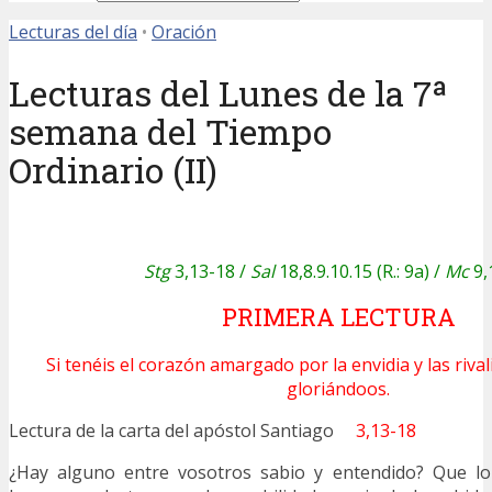
Lecturas del día
•
Oración
Lecturas del Lunes de la 7ª
semana del Tiempo
Ordinario (II)
Stg
3,13-18 /
Sal
18,8.9.10.15 (R.: 9a) /
Mc
9,
PRIMERA LECTURA
Si tenéis el corazón amargado por la envidia y las riva
gloriándoos.
Lectura de la carta del apóstol Santiago
3,13-18
¿Hay alguno entre vosotros sabio y entendido? Que l