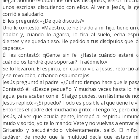
llegar adonde estaban los demás discípulos, vieron mucha
unos escribas discutiendo con ellos. Al ver a Jesús, la g
corrió a saludarlo.
Él les preguntó: «¿De qué discutís?»
Uno le contestó: «Maestro, te he traído a mi hijo; tiene un 
hablar y, cuando lo agarra, lo tira al suelo, echa esp
dientes y se queda tieso. He pedido a tus discípulos que l
capaces.»
Él les contestó: «¡Gente sin fe! ¿Hasta cuándo estaré 
cuándo os tendré que soportar? Traédmelo.»
Se lo llevaron. El espíritu, en cuanto vio a Jesús, retorció a
y se revolcaba, echando espumarajos.
Jesús preguntó al padre: «¿Cuánto tiempo hace que le pas
Contestó él: «Desde pequeño. Y muchas veces hasta lo ha
agua, para acabar con él. Si algo puedes, ten lástima de n
Jesús replicó: «¿Si puedo? Todo es posible al que tiene fe.»
Entonces el padre del muchacho gritó: «Tengo fe, pero du
Jesús, al ver que acudía gente, increpó al espíritu inmund
mudo y sordo, yo te lo mando: Vete y no vuelvas a entrar en
Gritando y sacudiéndolo violentamente, salió. El ni
cadáver, de modo que la multitud decía que estaba mu