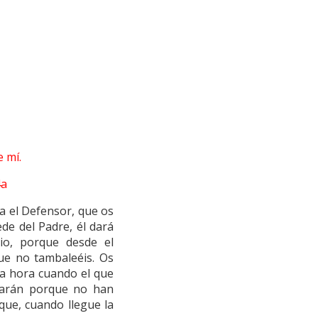
e mí.
4a
ga el Defensor, que os
ede del Padre, él dará
io, porque desde el
que no tambaleéis. Os
na hora cuando el que
harán porque no han
que, cuando llegue la