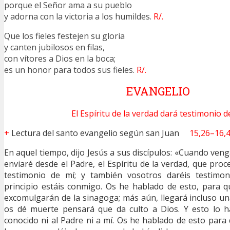
porque el Señor ama a su pueblo
y adorna con la victoria a los humildes.
R/.
Que los fieles festejen su gloria
y canten jubilosos en filas,
con vítores a Dios en la boca;
es un honor para todos sus fieles.
R/.
EVANGELIO
El Espíritu de la verdad dará testimonio d
+
Lectura del santo evangelio según san Juan
15,26–16,
En aquel tiempo, dijo Jesús a sus discípulos: «Cuando ven
enviaré desde el Padre, el Espíritu de la verdad, que proc
testimonio de mí; y también vosotros daréis testimon
principio estáis conmigo. Os he hablado de esto, para 
excomulgarán de la sinagoga; más aún, llegará incluso u
os dé muerte pensará que da culto a Dios. Y esto lo 
conocido ni al Padre ni a mí. Os he hablado de esto para 