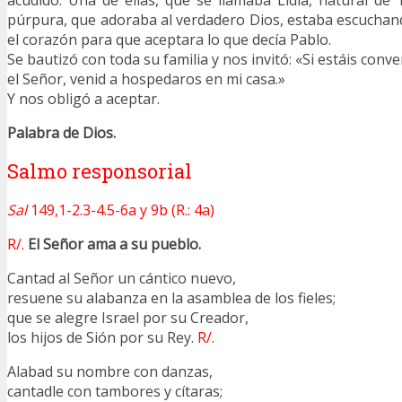
acudido. Una de ellas, que se llamaba Lidia, natural de 
púrpura, que adoraba al verdadero Dios, estaba escuchando
el corazón para que aceptara lo que decía Pablo.
Se bautizó con toda su familia y nos invitó: «Si estáis conv
el Señor, venid a hospedaros en mi casa.»
Y nos obligó a aceptar.
Palabra de Dios.
Salmo responsorial
Sal
149,1-2.3-4.5-6a y 9b (R.: 4a)
R/.
El Señor ama a su pueblo.
Cantad al Señor un cántico nuevo,
resuene su alabanza en la asamblea de los fieles;
que se alegre Israel por su Creador,
los hijos de Sión por su Rey.
R/.
Alabad su nombre con danzas,
cantadle con tambores y cítaras;