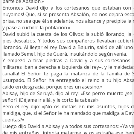
parte de Absalón.»
Entonces David dijo a los cortesanos que estaban con é
huyamos! Que, si se presenta Absalón, no nos dejará esc
prisa, no sea que él se adelante, nos alcance y precipite la
y pase a cuchillo la población.»
David subió la cuesta de los Olivos; la subió llorando, la
pies descalzos. Y todos sus compañeros llevaban cubiert
llorando. Al llegar el rey David a Bajurín, salió de allí uno
llamado Semeí, hijo de Guerá, insultándolo según venía.
Y empezó a tirar piedras a David y a sus cortesanos 
militares iban a derecha e izquierda del rey–, y le maldecía:
canalla! El Señor te paga la matanza de la familia de 
usurpado. El Señor ha entregado el reino a tu hijo Abs
caído en desgracia, porque eres un asesino.»
Abisay, hijo de Seruyá, dijo al rey: «Ese perro muerto ¿s
señor? iDéjame ir allá, y le corto la cabeza!»
Pero el rey dijo: «¡No os metáis en mis asuntos, hijos 
maldiga, que, si el Señor le ha mandado que maldiga a Davi
cuentas?»
Luego dijo David a Abisay y a todos sus cortesanos: «Ya vei
de mis entrañas, intenta matarme, ¡y os extraña ese ben