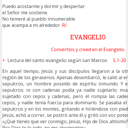
Puedo acostarme y dormir y despertar:
el Señor me sostiene.
No temeré al pueblo innumerable
que acampa a mi alrededor.
R/.
EVANGELIO
Convertíos y creed en el Evangelio.
+
Lectura del santo evangelio según san Marcos
5,1-20
En aquel tiempo, Jesús y sus discípulos llegaron a la otr
región de los gerasenos. Apenas desembarcó, le salió al e
sepulcros, un hombre poseído de espíritu inmundo. Y es
sepulcros; ni con cadenas podía ya nadie sujetarlo; mu
sujetado con cepos y cadenas, pero él rompía las cade
cepos, y nadie tenía fuerza para dominarlo. Se pasaba el 
sepulcros y en los montes, gritando e hiriéndose con pied
Jesús, echó a correr, se postró ante él y gritó con voz pote
«¿Qué tienes que ver conmigo, Jesús, Hijo de Dios altísimo
Por Dios te lo pido, no me atormentes».