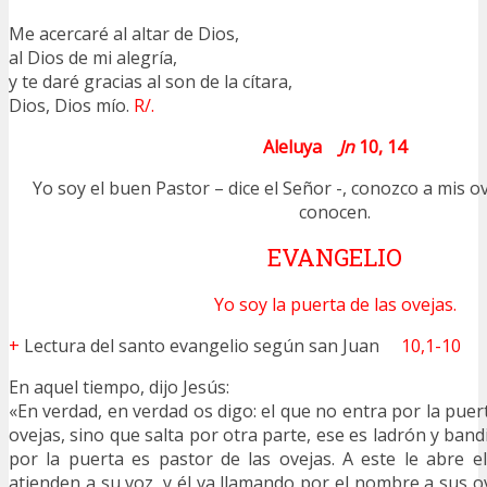
Me acercaré al altar de Dios,
al Dios de mi alegría,
y te daré gracias al son de la cítara,
Dios, Dios mío.
R/.
Aleluya
Jn
10, 14
Yo soy el buen Pastor – dice el Señor -, conozco a mis ov
conocen.
EVANGELIO
Yo soy la puerta de las ovejas.
+
Lectura del santo evangelio según san Juan
10,1-10
En aquel tiempo, dijo Jesús:
«En verdad, en verdad os digo: el que no entra por la puert
ovejas, sino que salta por otra parte, ese es ladrón y band
por la puerta es pastor de las ovejas. A este le abre e
atienden a su voz, y él va llamando por el nombre a sus ov