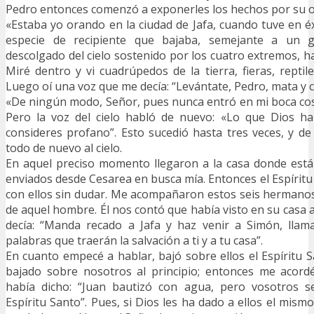
Pedro entonces comenzó a exponerles los hechos por su or
«Estaba yo orando en la ciudad de Jafa, cuando tuve en éx
especie de recipiente que bajaba, semejante a un 
descolgado del cielo sostenido por los cuatro extremos, h
Miré dentro y vi cuadrúpedos de la tierra, fieras, reptile
Luego oí una voz que me decía: “Levántate, Pedro, mata y 
«De ningún modo, Señor, pues nunca entró en mi boca co
Pero la voz del cielo habló de nuevo: «Lo que Dios ha 
consideres profano”. Esto sucedió hasta tres veces, y de
todo de nuevo al cielo.
En aquel preciso momento llegaron a la casa donde es
enviados desde Cesarea en busca mía. Entonces el Espíritu
con ellos sin dudar. Me acompañaron estos seis hermano
de aquel hombre. Él nos contó que había visto en su casa al
decía: “Manda recado a Jafa y haz venir a Simón, llama
palabras que traerán la salvación a ti y a tu casa”.
En cuanto empecé a hablar, bajó sobre ellos el Espíritu S
bajado sobre nosotros al principio; entonces me acord
había dicho: “Juan bautizó con agua, pero vosotros s
Espíritu Santo”. Pues, si Dios les ha dado a ellos el mis