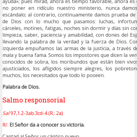
ayuda»; pues mirad, ahora es tiempo favorable, ahora es d
no poner en ridículo nuestro ministerio, nunca damo
escándalo; al contrario, continuamente damos prueba de
de Dios con lo mucho que pasamos: luchas, infortuni
cárceles, motines, fatigas, noches sin dormir y días sin 
limpieza, saber, paciencia y amabilidad, con dones del Es
llevando la palabra de la verdad y la fuerza de Dios. Co
izquierda empuñamos las armas de la justicia, a través d
mala y buena fama. Somos los impostores que dicen la ver
conocidos de sobra, los moribundos que están bien vivo
ajusticiados, los afligidos siempre alegres, los pobret
muchos, los necesitados que todo lo poseen.
Palabra de Dios.
Salmo responsorial
Sal
97,1.2-3ab.3cd-4 (R.: 2a)
R/.
El Señor da a conocer su victoria.
Cantad al Señor un cántico nuevo,