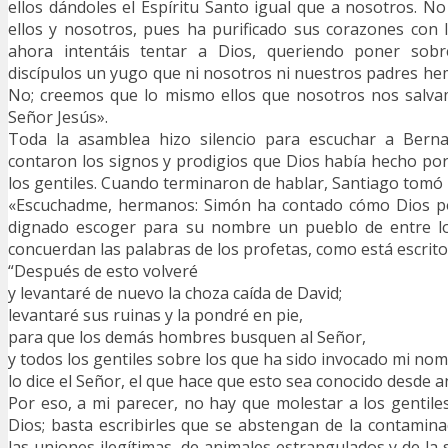
ellos dándoles el Espíritu Santo igual que a nosotros. No
ellos y nosotros, pues ha purificado sus corazones con l
ahora intentáis tentar a Dios, queriendo poner sobr
discípulos un yugo que ni nosotros ni nuestros padres h
No; creemos que lo mismo ellos que nosotros nos salvam
Señor Jesús».
Toda la asamblea hizo silencio para escuchar a Berna
contaron los signos y prodigios que Dios había hecho por
los gentiles. Cuando terminaron de hablar, Santiago tomó l
«Escuchadme, hermanos: Simón ha contado cómo Dios po
dignado escoger para su nombre un pueblo de entre lo
concuerdan las palabras de los profetas, como está escrito
“Después de esto volveré
y levantaré de nuevo la choza caída de David;
levantaré sus ruinas y la pondré en pie,
para que los demás hombres busquen al Señor,
y todos los gentiles sobre los que ha sido invocado mi nom
lo dice el Señor, el que hace que esto sea conocido desde a
Por eso, a mi parecer, no hay que molestar a los gentile
Dios; basta escribirles que se abstengan de la contaminac
las uniones ilegítimas, de animales estrangulados y de la