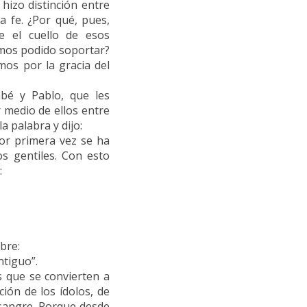
 hizo distinción entre
a fe. ¿Por qué, pues,
e el cuello de esos
emos podido soportar?
os por la gracia del
bé y Pablo, que les
 medio de ellos entre
a palabra y dijo:
r primera vez se ha
s gentiles. Con esto
:
bre:
ntiguo”.
s que se convierten a
ión de los ídolos, de
 sangre. Porque desde