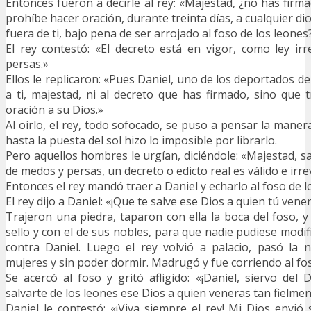
Entonces fueron a decirle al rey: «Majestad, ¿no has firm
prohíbe hacer oración, durante treinta días, a cualquier d
fuera de ti, bajo pena de ser arrojado al foso de los leones
El rey contestó: «El decreto está en vigor, como ley i
persas.»
Ellos le replicaron: «Pues Daniel, uno de los deportados d
a ti, majestad, ni al decreto que has firmado, sino que t
oración a su Dios.»
Al oírlo, el rey, todo sofocado, se puso a pensar la manera
hasta la puesta del sol hizo lo imposible por librarlo.
Pero aquellos hombres le urgían, diciéndole: «Majestad, s
de medos y persas, un decreto o edicto real es válido e irre
Entonces el rey mandó traer a Daniel y echarlo al foso de l
El rey dijo a Daniel: «¡Que te salve ese Dios a quien tú vene
Trajeron una piedra, taparon con ella la boca del foso, y 
sello y con el de sus nobles, para que nadie pudiese modif
contra Daniel. Luego el rey volvió a palacio, pasó la 
mujeres y sin poder dormir. Madrugó y fue corriendo al fos
Se acercó al foso y gritó afligido: «¡Daniel, siervo del 
salvarte de los leones ese Dios a quien veneras tan fielme
Daniel le contestó: «¡Viva siempre el rey! Mi Dios envió 