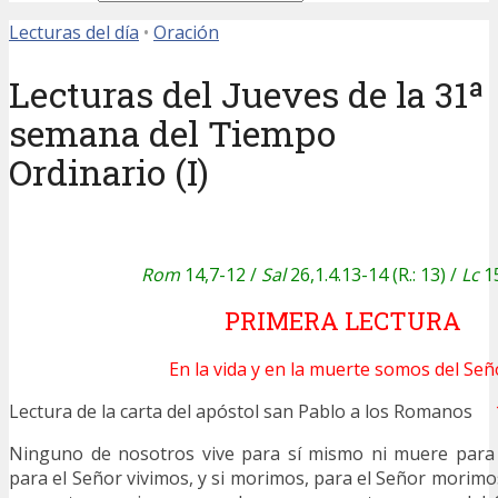
Lecturas del día
•
Oración
Lecturas del Jueves de la 31ª
semana del Tiempo
Ordinario (I)
Rom
14,7-12 /
Sal
26,1.4.13-14 (R.: 13) /
Lc
15
PRIMERA LECTURA
En la vida y en la muerte somos del Señ
Lectura de la carta del apóstol san Pablo a los Romanos
Ninguno de nosotros vive para sí mismo ni muere para s
para el Señor vivimos, y si morimos, para el Señor morimos