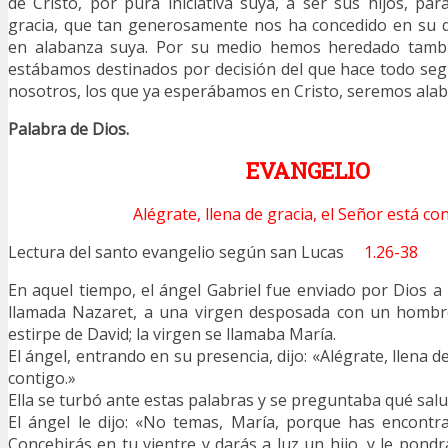
de Cristo, por pura iniciativa suya, a ser sus hijos, par
gracia, que tan generosamente nos ha concedido en su q
en alabanza suya. Por su medio hemos heredado tambi
estábamos destinados por decisión del que hace todo segú
nosotros, los que ya esperábamos en Cristo, seremos alaba
Palabra de Dios.
EVANGELIO
Alégrate, llena de gracia, el Señor está con
Lectura del santo evangelio según san Lucas
1.26-38
En aquel tiempo, el ángel Gabriel fue enviado por Dios a 
llamada Nazaret, a una virgen desposada con un hombre
estirpe de David; la virgen se llamaba María.
El ángel, entrando en su presencia, dijo: «Alégrate, llena d
contigo.»
Ella se turbó ante estas palabras y se preguntaba qué salu
El ángel le dijo: «No temas, María, porque has encontr
Concebirás en tu vientre y darás a luz un hijo, y le pond