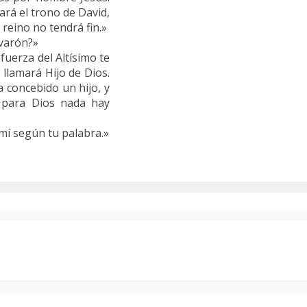
dará el trono de David,
 reino no tendrá fin.»
 varón?»
 fuerza del Altísimo te
 llamará Hijo de Dios.
a concebido un hijo, y
e para Dios nada hay
 mí según tu palabra.»