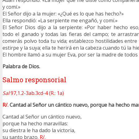
Adán respondió: «La mujer que me diste como compañera 
y comí.»
El Señor dijo a la mujer: «¿Qué es lo que has hecho?»
Ella respondió: «La serpiente me engañó, y comí.»
El Señor Dios dijo a la serpiente: «Por haber hecho eso
todo el ganado y todas las fieras del campo; te arrastrar
comerás polvo toda tu vida; establezco hostilidades entre t
estirpe y la suya; ella te herirá en la cabeza cuando tú la hi
El hombre llamó a su mujer Eva, por ser la madre de todos 
Palabra de Dios.
Salmo responsorial
Sal
97,1.2-3ab.3cd-4 (R.: 1a)
R/.
Cantad al Señor un cántico nuevo, porque ha hecho mara
Cantad al Señor un cántico nuevo,
porque ha hecho maravillas:
su diestra le ha dado la victoria,
su santo brazo.
R/.