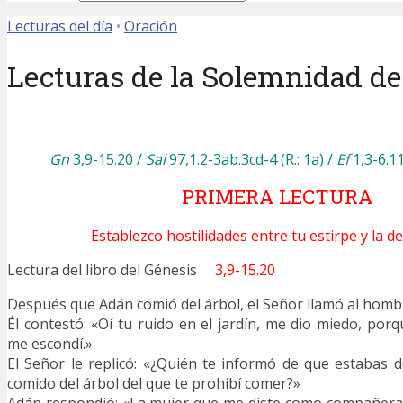
Lecturas del día
•
Oración
Lecturas de la Solemnidad de
Gn
3,9-15.20 /
Sal
97,1.2-3ab.3cd-4 (R.: 1a)
/
Ef
1,3-6.1
PRIMERA LECTURA
Establezco hostilidades entre tu estirpe y la de
Lectura del libro del Génesis
3,9-15.20
Después que Adán comió del árbol, el Señor llamó al homb
Él contestó: «Oí tu ruido en el jardín, me dio miedo, por
me escondí.»
El Señor le replicó: «¿Quién te informó de que estabas
comido del árbol del que te prohibí comer?»