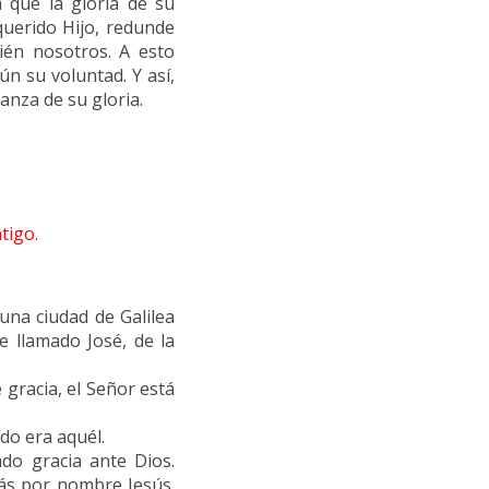
a que la gloria de su
uerido Hijo, redunde
én nosotros. A esto
n su voluntad. Y así,
nza de su gloria.
tigo.
una ciudad de Galilea
 llamado José, de la
e gracia, el Señor está
do era aquél.
ado gracia ante Dios.
rás por nombre Jesús.