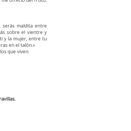
me ofreció del fruto,
, serás maldita entre
ás sobre el vientre y
i y la mujer, entre tu
eras en el talón.»
los que viven.
villas.