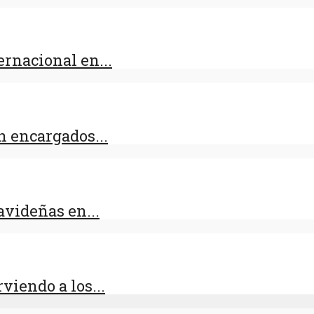
rnacional en...
 encargados...
videñas en...
viendo a los...