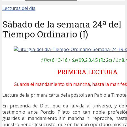
Lecturas del día
Sábado de la semana 24ª del
Tiempo Ordinario (I)
1Tim
6,13-16 /
Sal
99,2.3.4.5 (R.: 2c) /
Lc
8,
PRIMERA LECTURA
Guarda el mandamiento sin mancha, hasta la manifes
Lectura de la primera carta del apóstol san Pablo a Tim
En presencia de Dios, que da la vida al universo, y de 
testimonio ante Poncio Pilato con tan noble profesió
guardes el mandamiento sin mancha ni reproche, hasta
nuestro Señor Jesucristo, que en tiempo oportuno mostr