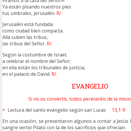
«Vamos a la casa del Señor»!
Ya están pisando nuestros pies
tus umbrales, Jerusalén.
R/.
Jerusalén está fundada
como ciudad bien compacta.
Allá suben las tribus,
las tribus del Señor.
R/.
Según la costumbre de Israel,
a celebrar el nombre del Señor;
en ella están los tribunales de justicia,
en el palacio de David.
R/.
EVANGELIO
Si no os convertís, todos pereceréis de la mis
+
Lectura del santo evangelio según san Lucas
13,1-9
En una ocasión, se presentaron algunos a contar a Jesús l
sangre vertió Pilato con la de los sacrificios que ofrecían.