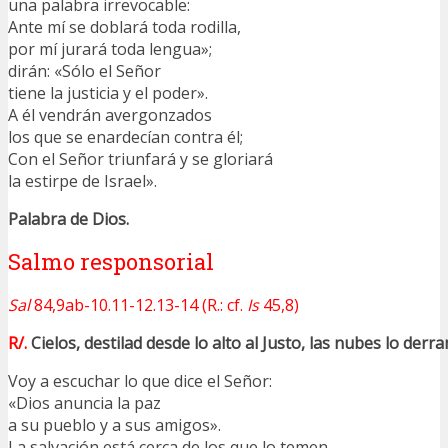
una palabra irrevocable:
Ante mí se doblará toda rodilla,
por mí jurará toda lengua»;
dirán: «Sólo el Señor
tiene la justicia y el poder».
A él vendrán avergonzados
los que se enardecían contra él;
Con el Señor triunfará y se gloriará
la estirpe de Israel».
Palabra de Dios.
Salmo responsorial
Sal
84,9ab-10.11-12.13-14 (R.: cf.
Is
45,8)
R/.
Cielos, destilad desde lo alto al Justo, las nubes lo derr
Voy a escuchar lo que dice el Señor:
«Dios anuncia la paz
a su pueblo y a sus amigos».
La salvación está cerca de los que lo temen,