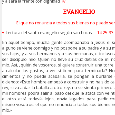
y alzará la frente con dignidad.
R/.
EVANGELIO
El que no renuncia a todos sus bienes no puede ser 
+
Lectura del santo evangelio según san Lucas
14,25-33
En aquel tiempo, mucha gente acompañaba a Jesús; él se v
alguno se viene conmigo y no pospone a su padre y a su ma
sus hijos, y a sus hermanos y a sus hermanas, e incluso
ser discípulo mío. Quien no lleve su cruz detrás de mi n
mio. Así, ¿quién de vosotros, si quiere construir una torre
a calcular los gastos, a ver si tiene para terminarla? No
cimientos y no puede acabarla, se pongan a burlarse 
diciendo: «Este hombre empezó a construir y no ha sido ca
rey, si va a dar la batalla a otro rey, no se sienta primero 
mil hombres podrá salir al paso del que le ataca con veint
el otro está todavía lejos, envía legados para pedir c
mismo vosotros: el que no renuncia a todos sus bienes n
mío.»