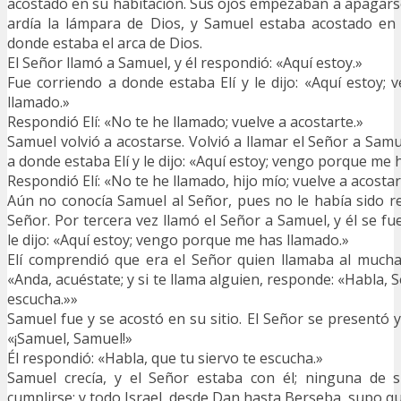
acostado en su habitación. Sus ojos empezaban a apagarse
ardía la lámpara de Dios, y Samuel estaba acostado en 
donde estaba el arca de Dios.
El Señor llamó a Samuel, y él respondió: «Aquí estoy.»
Fue corriendo a donde estaba Elí y le dijo: «Aquí estoy
llamado.»
Respondió Elí: «No te he llamado; vuelve a acostarte.»
Samuel volvió a acostarse. Volvió a llamar el Señor a Samue
a donde estaba Elí y le dijo: «Aquí estoy; vengo porque me 
Respondió Elí: «No te he llamado, hijo mío; vuelve a acostar
Aún no conocía Samuel al Señor, pues no le había sido re
Señor. Por tercera vez llamó el Señor a Samuel, y él se fu
le dijo: «Aquí estoy; vengo porque me has llamado.»
Elí comprendió que era el Señor quien llamaba al mucha
«Anda, acuéstate; y si te llama alguien, responde: «Habla, S
escucha.»»
Samuel fue y se acostó en su sitio. El Señor se presentó 
«¡Samuel, Samuel!»
Él respondió: «Habla, que tu siervo te escucha.»
Samuel crecía, y el Señor estaba con él; ninguna de 
cumplirse; y todo Israel, desde Dan hasta Berseba, supo q