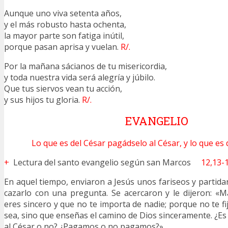
Aunque uno viva setenta años,
y el más robusto hasta ochenta,
la mayor parte son fatiga inútil,
porque pasan aprisa y vuelan.
R/.
Por la mañana sácianos de tu misericordia,
y toda nuestra vida será alegría y júbilo.
Que tus siervos vean tu acción,
y sus hijos tu gloria.
R/.
EVANGELIO
Lo que es del César pagádselo al César, y lo que es 
+
Lectura del santo evangelio según san Marcos
12,13-
En aquel tiempo, enviaron a Jesús unos fariseos y partida
cazarlo con una pregunta. Se acercaron y le dijeron: «
eres sincero y que no te importa de nadie; porque no te fi
sea, sino que enseñas el camino de Dios sinceramente. ¿Es
al César o no? ¿Pagamos o no pagamos?»