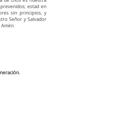
ia de Dios es nuestra
 prevenidos; estad en
es sin principios, y
stro Señor y Salvador
. Amén.
neración.