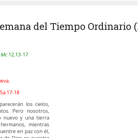
semana del Tiempo Ordinario (I
/
Mc
12,13-17
eva.
15a.17-18
arecerán los cielos,
tos. Pero nosotros,
o nuevo y una tierra
 hermanos, mientras
uentre en paz con él,