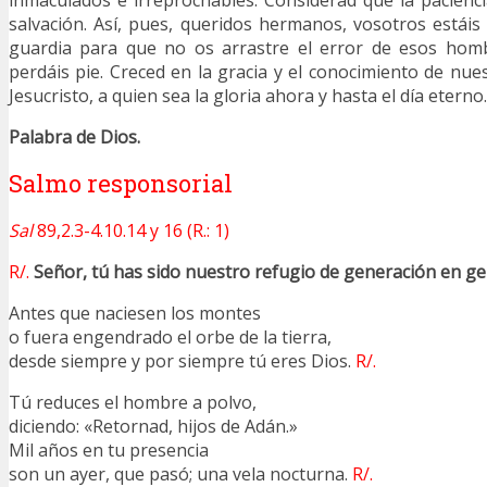
inmaculados e irreprochables. Considerad que la pacienc
salvación. Así, pues, queridos hermanos, vosotros estáis
guardia para que no os arrastre el error de esos hombr
perdáis pie. Creced en la gracia y el conocimiento de nue
Jesucristo, a quien sea la gloria ahora y hasta el día eterno
Palabra de Dios.
Salmo responsorial
Sal
89,2.3-4.10.14 y 16 (R.: 1)
R/.
Señor, tú has sido nuestro refugio de generación en ge
Antes que naciesen los montes
o fuera engendrado el orbe de la tierra,
desde siempre y por siempre tú eres Dios.
R/.
Tú reduces el hombre a polvo,
diciendo: «Retornad, hijos de Adán.»
Mil años en tu presencia
son un ayer, que pasó; una vela nocturna.
R/.