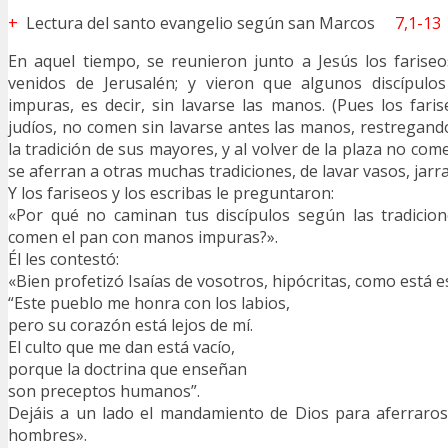
+
Lectura del santo evangelio según san Marcos
7,1-13
En aquel tiempo, se reunieron junto a Jesús los farise
venidos de Jerusalén; y vieron que algunos discípul
impuras, es decir, sin lavarse las manos. (Pues los far
judíos, no comen sin lavarse antes las manos, restregand
la tradición de sus mayores, y al volver de la plaza no come
se aferran a otras muchas tradiciones, de lavar vasos, jarras
Y los fariseos y los escribas le preguntaron:
«Por qué no caminan tus discípulos según las tradicio
comen el pan con manos impuras?».
Él les contestó:
«Bien profetizó Isaías de vosotros, hipócritas, como está es
“Este pueblo me honra con los labios,
pero su corazón está lejos de mí.
El culto que me dan está vacío,
porque la doctrina que enseñan
son preceptos humanos”.
Dejáis a un lado el mandamiento de Dios para aferraros 
hombres».