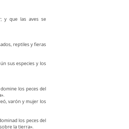
r; y que las aves se
dos, reptiles y fieras
gún sus especies y los
domine los peces del
a».
eó, varón y mujer los
 dominad los peces del
obre la tierra».