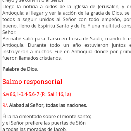
creyó y se convirtió al Señor.
Llegó la noticia a oídos de la Iglesia de Jerusalén, y
Antioquía; al llegar y ver la acción de la gracia de Dios, s
todos a seguir unidos al Señor con todo empeño, p
bueno, lleno de Espíritu Santo y de fe. Y una multitud cons
Señor.
Bernabé salió para Tarso en busca de Saulo; cuando lo en
Antioquía. Durante todo un año estuvieron juntos e
instruyeron a muchos. Fue en Antioquía donde por prime
fueron llamados cristianos.
Palabra de Dios.
Salmo responsorial
Sal
86,1-3.4-5.6-7 (R.: Sal 116,1a)
R/.
Alabad al Señor, todas las naciones.
Él la ha cimentado sobre el monte santo;
y el Señor prefiere las puertas de Sión
a todas las moradas de Jacob.