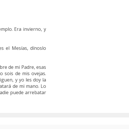
emplo. Era invierno, y
s el Mesías, dínoslo
mbre de mi Padre, esas
o sois de mis ovejas.
iguen, y yo les doy la
batará de mi mano. Lo
nadie puede arrebatar