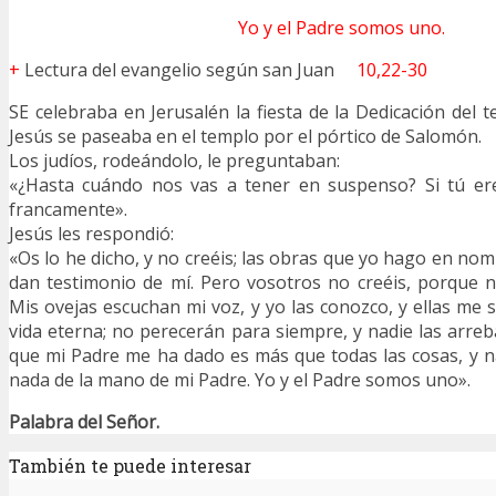
Yo y el Padre somos uno.
+
Lectura del evangelio según san Juan
10,22-30
SE celebraba en Jerusalén la fiesta de la Dedicación del t
Jesús se paseaba en el templo por el pórtico de Salomón.
Los judíos, rodeándolo, le preguntaban:
«¿Hasta cuándo nos vas a tener en suspenso? Si tú ere
francamente».
Jesús les respondió:
«Os lo he dicho, y no creéis; las obras que yo hago en no
dan testimonio de mí. Pero vosotros no creéis, porque n
Mis ovejas escuchan mi voz, y yo las conozco, y ellas me s
vida eterna; no perecerán para siempre, y nadie las arre
que mi Padre me ha dado es más que todas las cosas, y 
nada de la mano de mi Padre. Yo y el Padre somos uno».
Palabra del Señor.
También te puede interesar