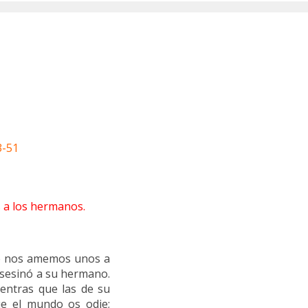
3-51
 a los hermanos.
que nos amemos unos a
asesinó a su hermano.
entras que las de su
e el mundo os odie;