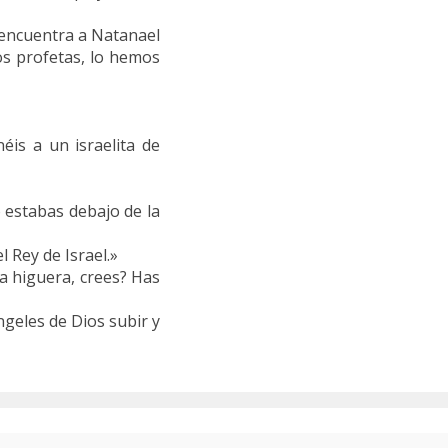
e encuentra a Natanael
los profetas, lo hemos
»
éis a un israelita de
o estabas debajo de la
l Rey de Israel.»
la higuera, crees? Has
ángeles de Dios subir y