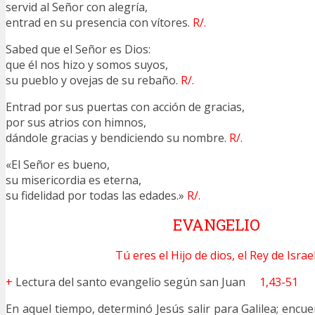
servid al Señor con alegría,
entrad en su presencia con vítores.
R/.
Sabed que el Señor es Dios:
que él nos hizo y somos suyos,
su pueblo y ovejas de su rebaño.
R/.
Entrad por sus puertas con acción de gracias,
por sus atrios con himnos,
dándole gracias y bendiciendo su nombre.
R/.
«El Señor es bueno,
su misericordia es eterna,
su fidelidad por todas las edades.»
R/.
EVANGELIO
Tú eres el Hijo de dios, el Rey de Israel
+
Lectura del santo evangelio según san Juan
1,43-51
En aquel tiempo, determinó Jesús salir para Galilea; encuent