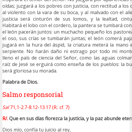
oídas; juzgará a los pobres con justicia, con rectitud a lo
al violento con la vara de su boca, y al malvado con el ali
justicia será cinturón de sus lomos, y la lealtad, cin
Habitará el lobo con el cordero, la pantera se tumbará con e
el león pacerán juntos: un muchacho pequeño los pastorea
el oso, sus crías se tumbarán juntas; el león comerá paja
jugará en la hura del áspid, la criatura meterá la mano e
serpiente. No harán daño ni estrago por todo mi mont
lleno el país de ciencia del Señor, como las aguas colman
raíz de Jesé se erguirá como enseña de los pueblos: la bu
será gloriosa su morada.
Palabra de Dios.
Salmo responsorial
Sal
71,1-2.7-8.12-13.17 (R.: cf. 7)
R/.
Que en sus días florezca la justicia, y la paz abunde et
Dios mío, confía tu juicio al rey,