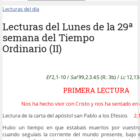
Lecturas del día
Lecturas del Lunes de la 29ª
semana del Tiempo
Ordinario (II)
Ef
2,1-10 /
Sal
99,2.3.4.5 (R.: 3b) /
Lc
12,13
PRIMERA LECTURA
Nos ha hecho vivir con Cristo y nos ha sentado en el
Lectura de la carta del apóstol san Pablo a los Efesios
2,
Hubo un tiempo en que estabais muertos por vuestros
cuando seguíais la corriente del mundo presente, bajo 