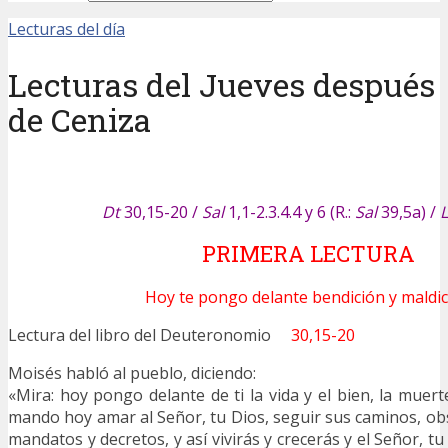
Lecturas del día
Lecturas del Jueves después
de Ceniza
Dt
30,15-20 /
Sal
1,1-2.3.4.4 y 6 (R.:
Sal
39,5a) /
L
PRIMERA LECTURA
Hoy te pongo delante bendición y maldi
Lectura del libro del Deuteronomio
30,15-20
Moisés habló al pueblo, diciendo:
«Mira: hoy pongo delante de ti la vida y el bien, la muert
mando hoy amar al Señor, tu Dios, seguir sus caminos, ob
mandatos y decretos, y así vivirás y crecerás y el Señor, tu