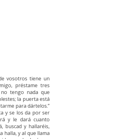
 de vosotros tiene un
Amigo, préstame tres
y no tengo nada que
lestes; la puerta está
tarme para dártelos.”
ta y se los da por ser
rá y le dará cuanto
, buscad y hallaréis,
 halla, y al que llama