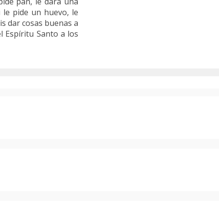
pide pan, le dará una
i le pide un huevo, le
éis dar cosas buenas a
l Espíritu Santo a los