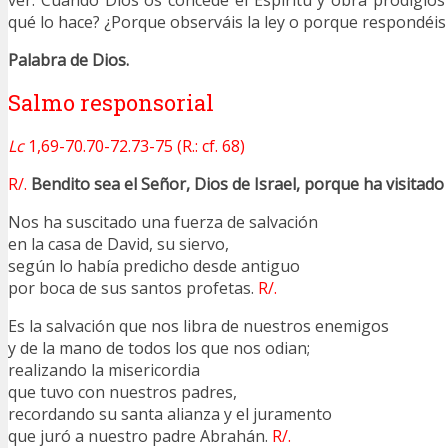
ver: Cuando Dios os concede el Espíritu y obra prodigios
qué lo hace? ¿Porque observáis la ley o porque respondéis 
Palabra de Dios.
Salmo responsorial
Lc
1,69-70.70-72.73-75 (R.: cf. 68)
R/.
Bendito sea el Señor, Dios de Israel, porque ha visitado
Nos ha suscitado una fuerza de salvación
en la casa de David, su siervo,
según lo había predicho desde antiguo
por boca de sus santos profetas.
R/.
Es la salvación que nos libra de nuestros enemigos
y de la mano de todos los que nos odian;
realizando la misericordia
que tuvo con nuestros padres,
recordando su santa alianza y el juramento
que juró a nuestro padre Abrahán.
R/.