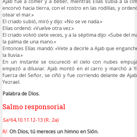
Ajab fue a comer y a beber, mientras Elías subía a la cim
encorvó hacia tierra, con el rostro en las rodillas, y orden
otear el mar.»
El criado subió, miró y dijo: «No se ve nada.»
Elías ordenó: «Vuelve otra vez.»
El criado volvió siete veces, y a la séptima dijo: «Sube del
la palma de una mano.»
Entonces Elías mandó: «Vete a decirle a Ajab que enganche
la lluvia.»
En un instante se oscureció el cielo con nubes empuja
empezó a diluviar. Ajab montó en el carro y marchó a Yez
fuerza del Señor, se ciñó y fue corriendo delante de Ajab
Yezrael.
Palabra de Dios.
Salmo responsorial
Sal
64,10.11.12-13 (R.: 2a)
R/.
Oh Dios, tú mereces un himno en Sión.