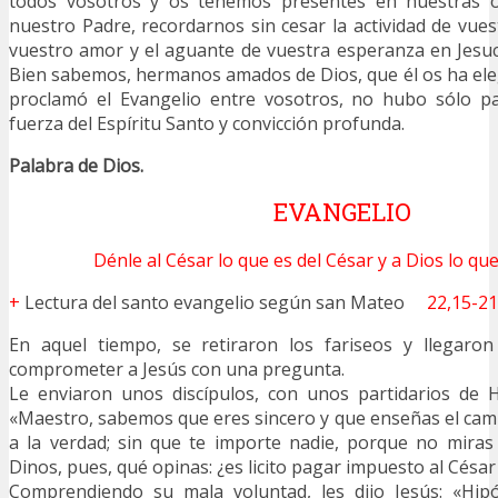
todos vosotros y os tenemos presentes en nuestras or
nuestro Padre, recordarnos sin cesar la actividad de vues
vuestro amor y el aguante de vuestra esperanza en Jesuc
Bien sabemos, hermanos amados de Dios, que él os ha ele
proclamó el Evangelio entre vosotros, no hubo sólo p
fuerza del Espíritu Santo y convicción profunda.
Palabra de Dios.
EVANGELIO
Dénle al César lo que es del César y a Dios lo que
+
Lectura del santo evangelio según san Mateo
22,15-21
En aquel tiempo, se retiraron los fariseos y llegaro
comprometer a Jesús con una pregunta.
Le enviaron unos discípulos, con unos partidarios de H
«Maestro, sabemos que eres sincero y que enseñas el ca
a la verdad; sin que te importe nadie, porque no miras
Dinos, pues, qué opinas: ¿es licito pagar impuesto al Césa
Comprendiendo su mala voluntad, les dijo Jesús: «Hip