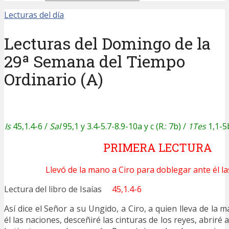
Lecturas del día
Lecturas del Domingo de la
29ª Semana del Tiempo
Ordinario (A)
Is
45,1.4-6 /
Sal
95,1 y 3.4-5.7-8.9-10a y c (R.: 7b) /
1Tes
1,1-5
PRIMERA LECTURA
Llevó de la mano a Ciro para doblegar ante él la
Lectura del libro de Isaías
45,1.4-6
Así dice el Señor a su Ungido, a Ciro, a quien lleva de la
él las naciones, desceñiré las cinturas de los reyes, abriré a