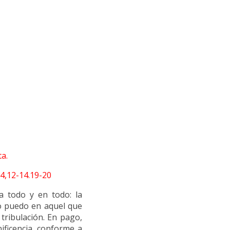
a.
12-14.19-20
a todo y en todo: la
lo puedo en aquel que
 tribulación. En pago,
ificencia, conforme a