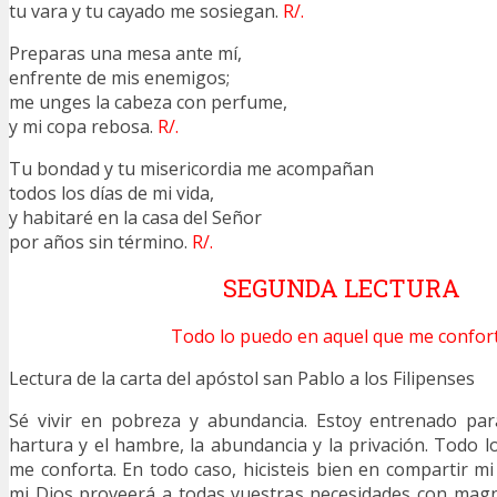
tu vara y tu cayado me sosiegan.
R/.
Preparas una mesa ante mí,
enfrente de mis enemigos;
me unges la cabeza con perfume,
y mi copa rebosa.
R/.
Tu bondad y tu misericordia me acompañan
todos los días de mi vida,
y habitaré en la casa del Señor
por años sin término.
R/.
SEGUNDA LECTURA
Todo lo puedo en aquel que me confort
Lectura de la carta del apóstol san Pablo a los Filipenses
4,
Sé vivir en pobreza y abundancia. Estoy entrenado par
hartura y el hambre, la abundancia y la privación. Todo 
me conforta. En todo caso, hicisteis bien en compartir mi
mi Dios proveerá a todas vuestras necesidades con magn