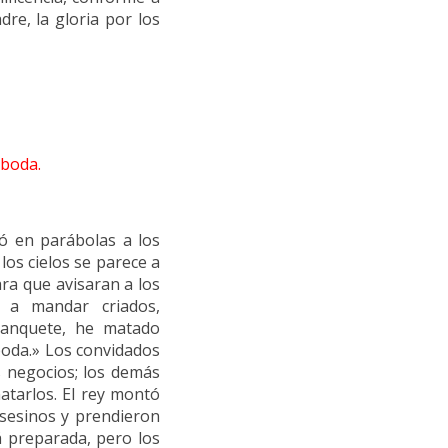
dre, la gloria por los
 boda.
ó en parábolas a los
los cielos se parece a
ra que avisaran a los
ó a mandar criados,
banquete, he matado
 boda.» Los convidados
s negocios; los demás
atarlos. El rey montó
asesinos y prendieron
á preparada, pero los