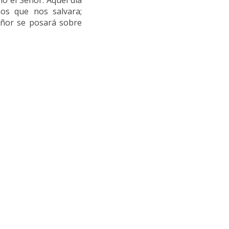
ho el Señor. Aquel día
os que nos salvara;
eñor se posará sobre