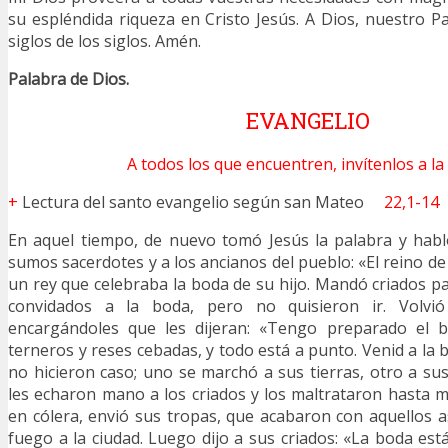
su espléndida riqueza en Cristo Jesús. A Dios, nuestro Pa
siglos de los siglos. Amén.
Palabra de Dios.
EVANGELIO
A todos los que encuentren, invítenlos a la
+
Lectura del santo evangelio según san Mateo
22,1-14
En aquel tiempo, de nuevo tomó Jesús la palabra y habl
sumos sacerdotes y a los ancianos del pueblo: «El reino de 
un rey que celebraba la boda de su hijo. Mandó criados pa
convidados a la boda, pero no quisieron ir. Volvi
encargándoles que les dijeran: «Tengo preparado el 
terneros y reses cebadas, y todo está a punto. Venid a la
no hicieron caso; uno se marchó a sus tierras, otro a su
les echaron mano a los criados y los maltrataron hasta m
en cólera, envió sus tropas, que acabaron con aquellos 
fuego a la ciudad. Luego dijo a sus criados: «La boda est