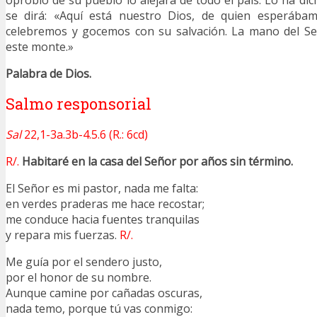
oprobio de su pueblo lo alejará de todo el país. Lo ha dic
se dirá: «Aquí está nuestro Dios, de quien esperábam
celebremos y gocemos con su salvación. La mano del S
este monte.»
Palabra de Dios.
Salmo responsorial
Sal
22,1-3a.3b-4.5.6 (R.: 6cd)
R/.
Habitaré en la casa del Señor por años sin término.
El Señor es mi pastor, nada me falta:
en verdes praderas me hace recostar;
me conduce hacia fuentes tranquilas
y repara mis fuerzas.
R/.
Me guía por el sendero justo,
por el honor de su nombre.
Aunque camine por cañadas oscuras,
nada temo, porque tú vas conmigo: