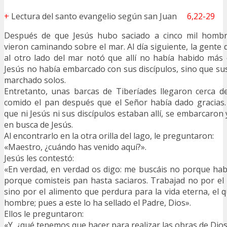
+
Lectura del santo evangelio según san Juan
6,22-29
Después de que Jesús hubo saciado a cinco mil hombre
vieron caminando sobre el mar. Al día siguiente, la gente
al otro lado del mar notó que allí no había habido más
Jesús no había embarcado con sus discípulos, sino que sus
marchado solos.
Entretanto, unas barcas de Tiberíades llegaron cerca d
comido el pan después que el Señor había dado gracias.
que ni Jesús ni sus discípulos estaban allí, se embarcaro
en busca de Jesús.
Al encontrarlo en la otra orilla del lago, le preguntaron:
«Maestro, ¿cuándo has venido aquí?».
Jesús les contestó:
«En verdad, en verdad os digo: me buscáis no porque habé
porque comisteis pan hasta saciaros. Trabajad no por el
sino por el alimento que perdura para la vida eterna, el q
hombre; pues a este lo ha sellado el Padre, Dios».
Ellos le preguntaron:
«Y, ¿qué tenemos que hacer para realizar las obras de Dios