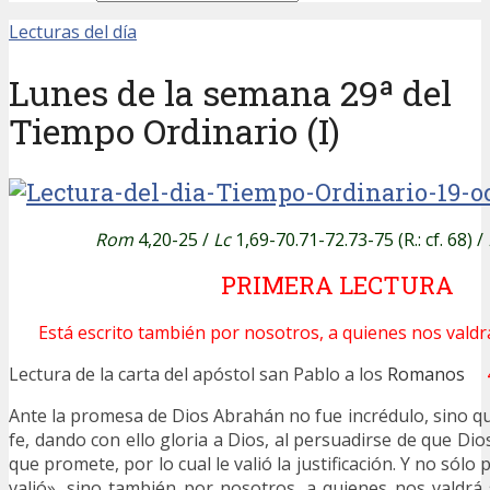
Lecturas del día
Lunes de la semana 29ª del
Tiempo Ordinario (I)
Rom
4,20-25 /
Lc
1,69-70.71-72.73-75 (R.: cf. 68)
/
PRIMERA LECTURA
Está escrito también por nosotros, a quienes nos valdrá
Lectura de la carta del apóstol san Pablo a los
Romanos
4,
Ante la promesa de Dios Abrahán no fue incrédulo, sino qu
fe, dando con ello gloria a Dios, al persuadirse de que Dio
que promete, por lo cual le valió la justificación. Y no sólo p
valió», sino también por nosotros, a quienes nos valdrá