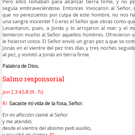
Pero ellos remaban para alcanzar tierra firme, y no p
seguía embraveciéndose. Entonces invocaron al Señor, d
que no perezcamos por culpa de este hombre, no nos h
una sangre inocente! Tú eres el Señor que obras como qui
Levantaron, pues, a Jonás y lo arrojaron al mar; y el m
temieron mucho al Señor aquellos hombres. Ofrecieron un 
le hicieron votos. El Señor envió un gran pez a que se com
Jonás en el vientre del pez tres días y tres noches seguid
al pez, y vomitó a Jonás en tierra firme.
Palabra de Dios.
Salmo responsorial
Jon
2,3.4.5.8 (R.: 7c)
R/
.
Sacaste mi vida de la fosa, Señor.
En mi aflicción clamé al Señor
y me atendió;
desde el vientre del abismo pedí auxilio,
y escuchó mi clamor.
R/.