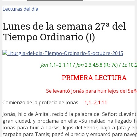
Lecturas del día
Lunes de la semana 27ª del
Tiempo Ordinario (I)
Jon
1,1–2,1.11 /
Jon
2,3.4.5.8 (R.: 7c) /
Lc
10,
PRIMERA LECTURA
Se levantó Jonás para huir lejos del Señ
Comienzo de la profecía de Jonás
1,1–2,1.11
Jonás, hijo de Amitai, recibió la palabra del Señor: «Levánt
gran ciudad, y proclama en ella: «Su maldad ha llegado h
Jonás para huir a Tarsis, lejos del Señor; bajó a Jafa y 
zarpaba para Tarsis; pagó el precio y embarcó para navega