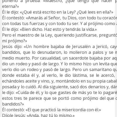
ponerlo a prueba: «Maestro, ¿qué tengo que hacer p
eterna?»
Él le dijo: «¿Qué está escrito en la Ley? ¿Qué lees en ella?»
Él contestó: «Amarás al Señor, tu Dios, con todo tu corazó
con todas tus fuerzas y con todo tu ser. Y al prójimo como 
Él le dijo: «Bien dicho. Haz esto y tendrás la vida.»
Pero el maestro de la Ley, queriendo justificarse, preguntó
mi prójimo?»
Jesús dijo: «Un hombre bajaba de Jerusalén a Jericó, c
bandidos, que lo desnudaron, lo molieron a palos y se 
medio muerto. Por casualidad, un sacerdote bajaba por aqu
dio un rodeo y pasó de largo. Y lo mismo hizo un levita que 
verlo dio un rodeo y pasó de largo. Pero un samaritano que
donde estaba él y, al verlo, le dio lástima, se le acercó,
echándoles aceite y vino, y, montándolo en su propia cabal
posada y lo cuidó. Al día siguiente, sacó dos denarios y, d
le dijo: «Cuida de él, y lo que gastes de más yo te lo pagaré
estos tres te parece que se portó como prójimo del que
bandidos?»
Él contestó: «El que practicó la misericordia con él.»
Díjole Jesús: «Anda, haz tú lo mismo.»