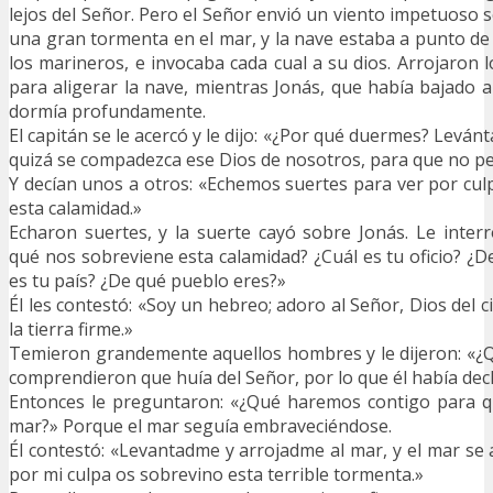
lejos del Señor. Pero el Señor envió un viento impetuoso s
una gran tormenta en el mar, y la nave estaba a punto d
los marineros, e invocaba cada cual a su dios. Arrojaron 
para aligerar la nave, mientras Jonás, que había bajado a
dormía profundamente.
El capitán se le acercó y le dijo: «¿Por qué duermes? Levánt
quizá se compadezca ese Dios de nosotros, para que no p
Y decían unos a otros: «Echemos suertes para ver por cul
esta calamidad.»
Echaron suertes, y la suerte cayó sobre Jonás. Le inter
qué nos sobreviene esta calamidad? ¿Cuál es tu oficio? ¿D
es tu país? ¿De qué pueblo eres?»
Él les contestó: «Soy un hebreo; adoro al Señor, Dios del ci
la tierra firme.»
Temieron grandemente aquellos hombres y le dijeron: «¿
comprendieron que huía del Señor, por lo que él había dec
Entonces le preguntaron: «¿Qué haremos contigo para q
mar?» Porque el mar seguía embraveciéndose.
Él contestó: «Levantadme y arrojadme al mar, y el mar se 
por mi culpa os sobrevino esta terrible tormenta.»