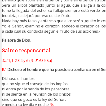
Bendito quien confía en el Señor y pone en el Señor su con
Será un árbol plantado junto al agua, que alarga a la cor
teme la llegada del estío, su follaje siempre está verde; 
inquieta, ni dejará por eso de dar fruto.
Nada hay más falso y enfermo que el corazón: ¿quién lo c
Yo, el Señor, examino el corazón, sondeo el corazón de l
a cada cual su conducta según el fruto de sus acciones.»
Palabra de Dios.
Salmo responsorial
Sal
1,1-2.3.4 y 6 (R.:
Sal
39,5a)
R/.
Dichoso el hombre que ha puesto su confianza en el Se
Dichoso el hombre
que no sigue el consejo de los impíos,
ni entra por la senda de los pecadores,
ni se sienta en la reunión de los cínicos;
sino que su gozo es la ley del Señor,
y medita su ley día y noche.
R/.