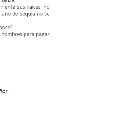
fianza.
riente sus raíces; no
en año de sequía no se
onoce?
os hombres para pagar
ñor.