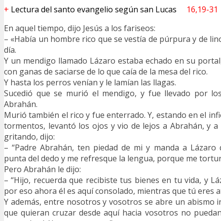
+
Lectura del santo evangelio según san Lucas
16,19-31
En aquel tiempo, dijo Jesús a los fariseos:
– «Había un hombre rico que se vestía de púrpura y de li
día.
Y un mendigo llamado Lázaro estaba echado en su portal, 
con ganas de saciarse de lo que caía de la mesa del rico.
Y hasta los perros venían y le lamían las llagas.
Sucedió que se murió el mendigo, y fue llevado por lo
Abrahán.
Murió también el rico y fue enterrado. Y, estando en el inf
tormentos, levantó los ojos y vio de lejos a Abrahán, y a
gritando, dijo:
– “Padre Abrahán, ten piedad de mi y manda a Lázaro 
punta del dedo y me refresque la lengua, porque me tortur
Pero Abrahán le dijo:
– “Hijo, recuerda que recibiste tus bienes en tu vida, y Lá
por eso ahora él es aquí consolado, mientras que tú eres 
Y además, entre nosotros y vosotros se abre un abismo 
que quieran cruzar desde aquí hacia vosotros no puedan