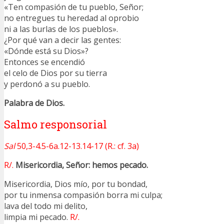
«Ten compasión de tu pueblo, Señor;
no entregues tu heredad al oprobio
ni a las burlas de los pueblos».
¿Por qué van a decir las gentes:
«Dónde está su Dios»?
Entonces se encendió
el celo de Dios por su tierra
y perdonó a su pueblo.
Palabra de Dios.
Salmo responsorial
Sal
50,3-4.5-6a.12-13.14-17 (R.: cf. 3a)
R/.
Misericordia, Señor: hemos pecado.
Misericordia, Dios mío, por tu bondad,
por tu inmensa compasión borra mi culpa;
lava del todo mi delito,
limpia mi pecado.
R/.