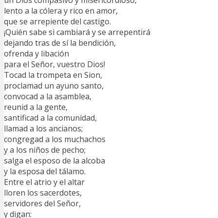
un Dios compasivo y misericordioso,
lento a la cólera y rico en amor,
que se arrepiente del castigo.
¡Quién sabe si cambiará y se arrepentirá
dejando tras de sí la bendición,
ofrenda y libación
para el Señor, vuestro Dios!
Tocad la trompeta en Sion,
proclamad un ayuno santo,
convocad a la asamblea,
reunid a la gente,
santificad a la comunidad,
llamad a los ancianos;
congregad a los muchachos
y a los niños de pecho;
salga el esposo de la alcoba
y la esposa del tálamo.
Entre el atrio y el altar
lloren los sacerdotes,
servidores del Señor,
y digan: