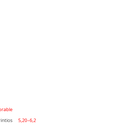
orable
Corintios
5,20–6,2