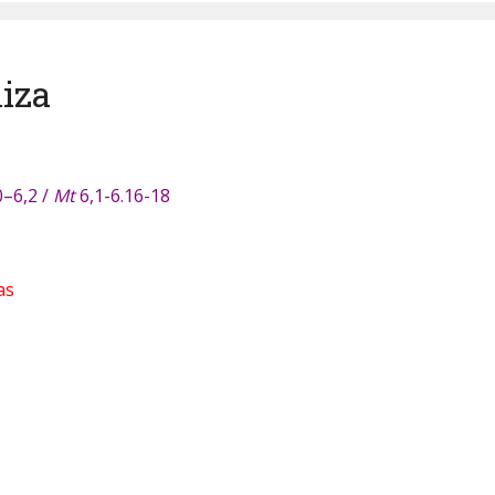
niza
–6,2 /
Mt
6,1-6.16-18
as