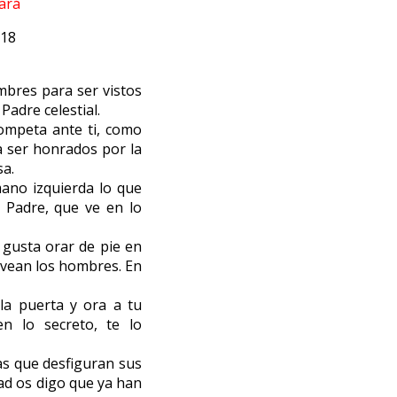
gará
-18
ombres para ser vistos
Padre celestial.
ompeta ante ti, como
ra ser honrados por la
sa.
ano izquierda lo que
u Padre, que ve en lo
 gusta orar de pie en
s vean los hombres. En
 la puerta y ora a tu
n lo secreto, te lo
as que desfiguran sus
ad os digo que ya han