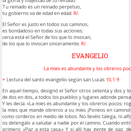
la gloria y majestad de tu reinado.
Tu reinado es un reinado perpetuo,
tu gobierno va de edad en edad.
R/.
El Señor es justo en todos sus caminos,
es bondadoso en todas sus acciones;
cerca está el Señor de los que lo invocan,
de los que lo invocan sinceramente.
R/.
EVANGELIO
La mies es abundante y los obreros poc
+
Lectura del santo evangelio según san Lucas
10,1-9
En aquel tiempo, designó el Señor otros setenta y dos y l
de dos en dos, a todos los pueblos y lugares adonde pensab
Y les decía: «La mies es abundante y los obreros pocos; ro
la mies que mande obreros a su mies. ¡Poneos en camino
como corderos en medio de lobos. No llevéis talega, ni alfor
os detengáis a saludar a nadie por el camino. Cuando entr
primero: «Paz a esta casa.» Y si allí hay gente de paz, d