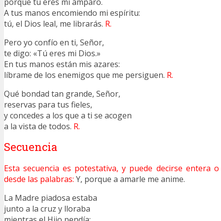
porque tú eres mi amparo.
A tus manos encomiendo mi espíritu:
tú, el Dios leal, me librarás.
R.
Pero yo confío en ti, Señor,
te digo: «Tú eres mi Dios.»
En tus manos están mis azares:
líbrame de los enemigos que me persiguen.
R.
Qué bondad tan grande, Señor,
reservas para tus fieles,
y concedes a los que a ti se acogen
a la vista de todos.
R.
Secuencia
Esta secuencia es potestativa, y puede decirse entera 
desde las palabras:
Y, porque a amarle me anime.
La Madre piadosa estaba
junto a la cruz y lloraba
mientras el Hijo pendía;