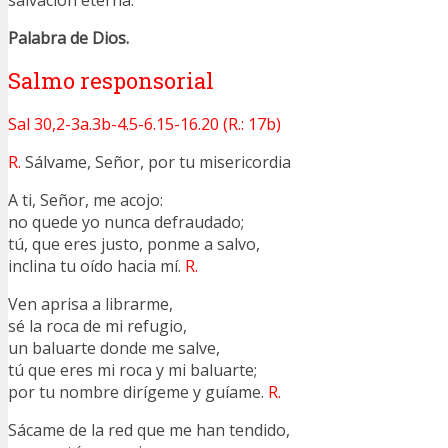
salvación eterna.
Palabra de Dios.
Salmo responsorial
Sal 30,2-3a.3b-4.5-6.15-16.20 (R.: 17b)
R.
Sálvame, Señor, por tu misericordia
A ti, Señor, me acojo:
no quede yo nunca defraudado;
tú, que eres justo, ponme a salvo,
inclina tu oído hacia mí.
R.
Ven aprisa a librarme,
sé la roca de mi refugio,
un baluarte donde me salve,
tú que eres mi roca y mi baluarte;
por tu nombre dirígeme y guíame.
R.
Sácame de la red que me han tendido,