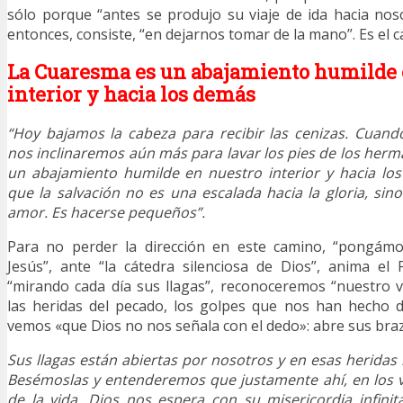
sólo porque “antes se produjo su viaje de ida hacia noso
entonces, consiste, “en dejarnos tomar de la mano”. Es el 
La Cuaresma es un abajamiento humilde 
interior y hacia los demás
“Hoy bajamos la cabeza para recibir las cenizas. Cuan
nos inclinaremos aún más para lavar los pies de los her
un abajamiento humilde en nuestro interior y hacia lo
que la salvación no es una escalada hacia la gloria, si
amor. Es hacerse pequeños”.
Para no perder la dirección en este camino, “pongámo
Jesús”, ante “la cátedra silenciosa de Dios”, anima el
“mirando cada día sus llagas”, reconoceremos “nuestro va
las heridas del pecado, los golpes que nos han hecho d
vemos «que Dios no nos señala con el dedo»: abre sus braz
Sus llagas están abiertas por nosotros y en esas herida
Besémoslas y entenderemos que justamente ahí, en los 
de la vida, Dios nos espera con su misericordia infinit