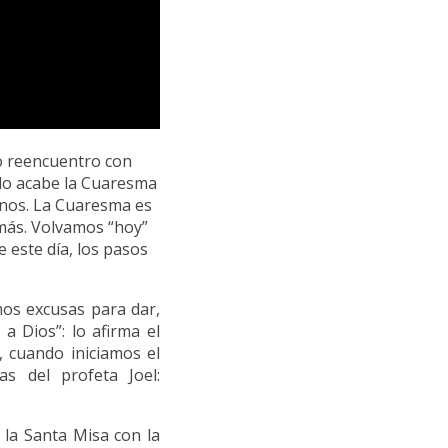
ro reencuentro con
ndo acabe la Cuaresma
anos. La Cuaresma es
emás. Volvamos “hoy”
de este día, los pasos
mos excusas para dar,
a Dios”: lo afirma el
, cuando iniciamos el
s del profeta Joel:
e la Santa Misa con la