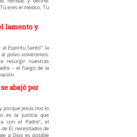
s heridas y decirle:
 Tú eres el médico, Tú
el lamento y
al Espíritu Santo”: la
 al polvo volveremos.
ce resurgir nuestras
adre – el fuego de la
nación.
se abajó por
y porque Jesús nos lo
o es la justicia que
ra con el Padre”, el
de Él, necesitados de
aje a Dios es posible