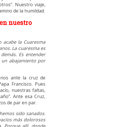
tros”. Nuestro viaje,
camino de la humildad.
en nuestro
do acabe la Cuaresma
manos. La cuaresma es
s demás. Es entender
no un abajamiento por
nos ante la cruz de
 Papa Francisco. Pues
cío, nuestras faltas,
año”. Ante esa Cruz,
os de par en par.
s hemos sido sanados.
vacíos más dolorosos
a. Porque allí, donde