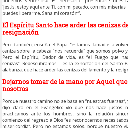
podemos vencerlos». Es necesario “presentarle nuestra
‘Jesús, estoy aquí ante Ti, con mi pecado, con mis miserias.
puedes liberarme. Sana mi corazón’”.
El Espíritu Santo hace arder las cenizas d
resignación
Pero también, enseña el Papa, “estamos llamados a volver 
ceniza sobre la cabeza “nos recuerda” que somos polvo y
Pero el Espíritu, Dador de vida, es “el Fuego que ha
cenizas”. Redescubramos – es la exhortación del Santo P
alabanza, que hace arder las cenizas del lamento y la resig
Dejarnos tomar de la mano por Aquel que 
nosotros
Porque nuestro camino no se basa en “nuestras fuerzas”, 
dijo claro en el Evangelio: «lo que nos hace justos n
practicamos ante los hombres, sino la relación since
comienzo del regreso a Dios “es reconocernos necesitados 
misericordia”. Pero no estamos solos, porque nuestro vi