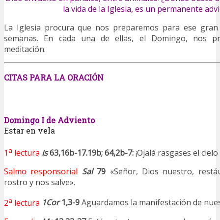
la vida de la Iglesia, es un permanente adv
La Iglesia procura que nos preparemos para ese gra
semanas. En cada una de ellas, el Domingo, nos 
meditación.
CITAS PARA LA ORACIÓN
Domingo I de Adviento
Estar en vela
a
1
lectura
Is
63,16b-17.19b; 64,2b-7:
¡Ojalá rasgases el cielo
Salmo responsorial
Sal
79
«Señor, Dios nuestro, restáu
rostro y nos salve».
a
2
lectura
1Cor
1,3-9
Aguardamos la manifestación de nues