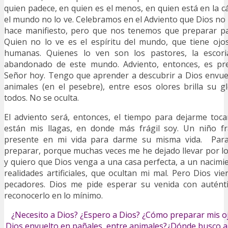
quien padece, en quien es el menos, en quien está en la c
el mundo no lo ve. Celebramos en el Adviento que Dios no 
hace manifiesto, pero que nos tenemos que preparar pa
Quien no lo ve es el espíritu del mundo, que tiene ojo
humanas. Quienes lo ven son los pastores, la escoria
abandonado de este mundo. Adviento, entonces, es pre
Señor hoy. Tengo que aprender a descubrir a Dios envue
animales (en el pesebre), entre esos olores brilla su gl
todos. No se oculta.
El adviento será, entonces, el tiempo para dejarme toc
están mis llagas, en donde más frágil soy. Un niño fr
presente en mi vida para darme su misma vida. Par
preparar, porque muchas veces me he dejado llevar por lo
y quiero que Dios venga a una casa perfecta, a un nacim
realidades artificiales, que ocultan mi mal. Pero Dios vi
pecadores. Dios me pide esperar su venida con autént
reconocerlo en lo mínimo.
¿Necesito a Dios? ¿Espero a Dios? ¿Cómo preparar mis oj
Dios envuelto en pañales, entre animales?¿Dónde busco a