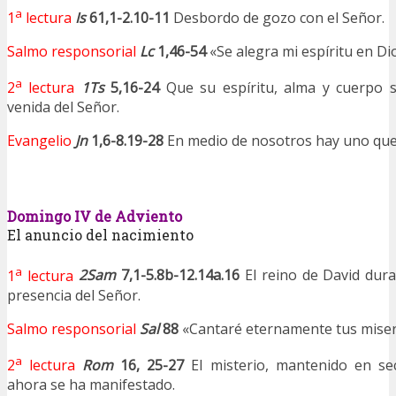
a
1
lectura
Is
61,1-2.10-11
Desbordo de gozo con el Señor.
Salmo responsorial
Lc
1,46-54
«Se alegra mi espíritu en Di
a
2
lectura
1Ts
5,16-24
Que su espíritu, alma y cuerpo s
venida del Señor.
Evangelio
Jn
1,6-8.19-28
En medio de nosotros hay uno qu
Domingo IV de Adviento
El anuncio del nacimiento
a
1
lectura
2Sam
7,1-5.8b-12.14a.16
El reino de David dur
presencia del Señor.
Salmo responsorial
Sal
88
«Cantaré eternamente tus miseri
a
2
lectura
Rom
16, 25-27
El misterio, mantenido en se
ahora se ha manifestado.