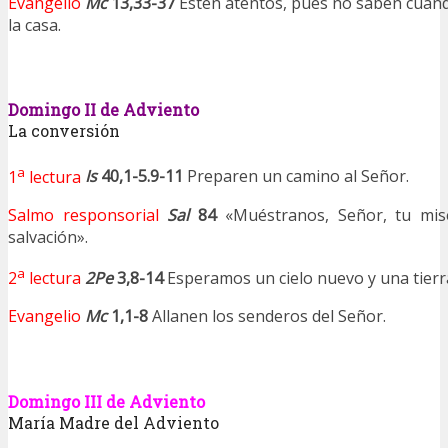
Evangelio
Mc
13,33-37
Estén atentos, pues no saben cuán
la casa.
Domingo II de Adviento
La conversión
a
1
lectura
Is
40,1-5.9-11
Preparen un camino al Señor.
Salmo responsorial
Sal
84
«Muéstranos, Señor, tu mis
salvación».
a
2
lectura
2Pe
3,8-14
Esperamos un cielo nuevo y una tierr
Evangelio
Mc
1,1-8
Allanen los senderos del Señor.
Domingo III de Adviento
María Madre del Adviento