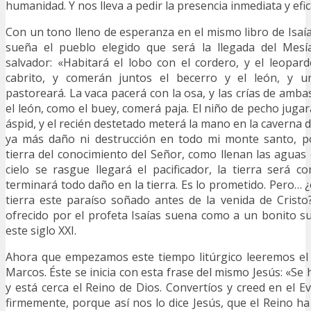
humanidad. Y nos lleva a pedir la presencia inmediata y efic
Con un tono lleno de esperanza en el mismo libro de Is
sueña el pueblo elegido que será la llegada del Mesías
salvador: «Habitará el lobo con el cordero, y el leopar
cabrito, y comerán juntos el becerro y el león, y 
pastoreará. La vaca pacerá con la osa, y las crías de amba
el león, como el buey, comerá paja. El niño de pecho jugar
áspid, y el recién destetado meterá la mano en la caverna d
ya más daño ni destrucción en todo mi monte santo, po
tierra del conocimiento del Señor, como llenan las aguas
cielo se rasgue llegará el pacificador, la tierra será 
terminará todo daño en la tierra. Es lo prometido. Pero… ¿
tierra este paraíso soñado antes de la venida de Crist
ofrecido por el profeta Isaías suena como a un bonito s
este siglo XXI.
Ahora que empezamos este tiempo litúrgico leeremos el
Marcos. Éste se inicia con esta frase del mismo Jesús: «Se
y está cerca el Reino de Dios. Convertíos y creed en el E
firmemente, porque así nos lo dice Jesús, que el Reino ha 